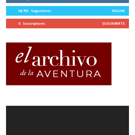
58,755
Seguidores
SEGUIR
0
Suscriptores
SUSCRIBIRTE