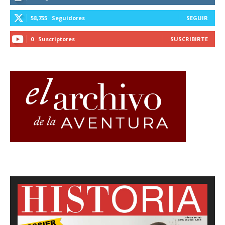
58,755
Seguidores
SEGUIR
0
Suscriptores
SUSCRIBIRTE