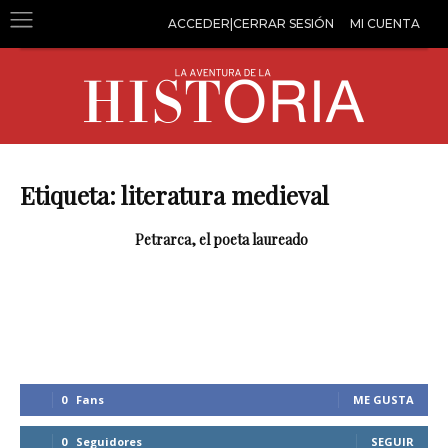
ACCEDER|CERRAR SESIÓN
MI CUENTA
Etiqueta: literatura medieval
Petrarca, el poeta laureado
0
Fans
ME GUSTA
0
Seguidores
SEGUIR