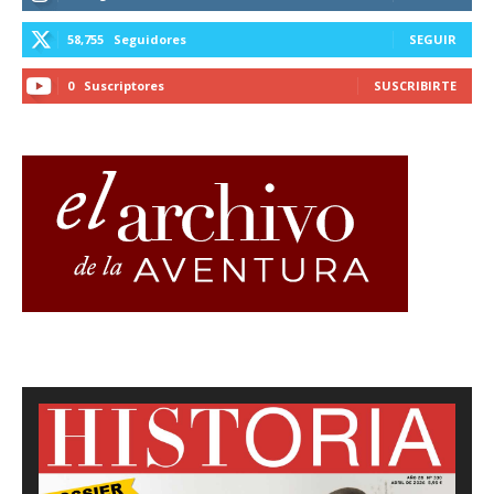
58,755
Seguidores
SEGUIR
0
Suscriptores
SUSCRIBIRTE