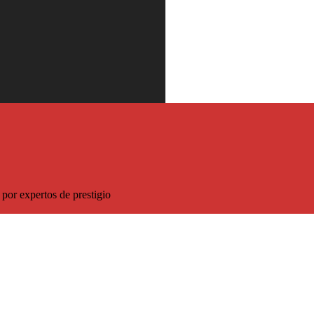
 descuento sobre el precio habitual
por expertos de prestigio