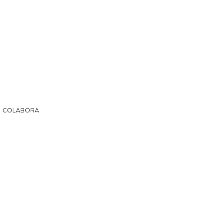
COLABORA
IR LA HISTORIA
SUSCRIPCIÓN PAPEL
EL ARCHI