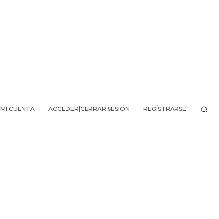
MI CUENTA
ACCEDER|CERRAR SESIÓN
REGÍSTRARSE
VO DE LA AVENTURA