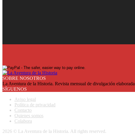
¡Ya en su quiosco!
Suscríbase y reciba cada mes en su domicilio con más de un 25% de
SUSCRIBASE
SOBRE NOSOTROS
La Aventura de la Historia. Revista mensual de divulgación elaborada 
SÍGUENOS
Aviso legal
Política de privacidad
Contacto
Quienes somos
Colabora
2026 © La Aventura de la Historia. All rights reserved.