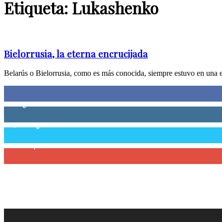
Etiqueta: Lukashenko
Bielorrusia, la eterna encrucijada
Belarús o Bielorrusia, como es más conocida, siempre estuvo en una en
0
Fans
0
Seguidores
58,755
Seguidores
0
Suscriptores