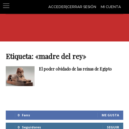
ACCEDER|CERRAR SESIÓN
MI CUENTA
Etiqueta: «madre del rey»
El poder olvidado de las reinas de Egipto
0
Fans
ME GUSTA
0
Seguidores
SEGUIR