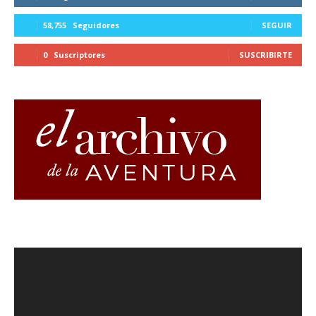
58,755
Seguidores
SEGUIR
0
Suscriptores
SUSCRIBIRTE