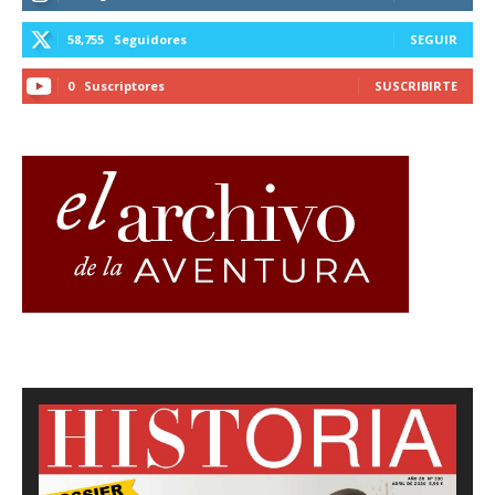
58,755
Seguidores
SEGUIR
0
Suscriptores
SUSCRIBIRTE