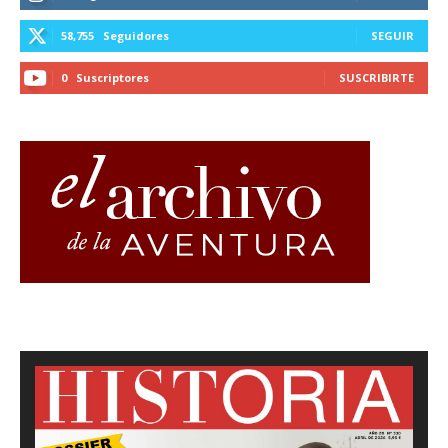
58,755
Seguidores
SEGUIR
0
Suscriptores
SUSCRIBIRTE