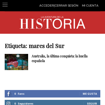
ACCEDER|CERRAR SESIÓN
MI CUENTA
Etiqueta: mares del Sur
Australia, la última conquista: la huella
española
0
Fans
ME GUSTA
0
Seguidores
SEGUIR