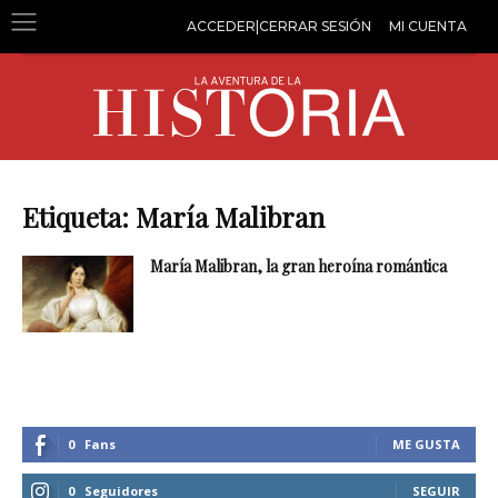
ACCEDER|CERRAR SESIÓN
MI CUENTA
Etiqueta: María Malibran
María Malibran, la gran heroína romántica
0
Fans
ME GUSTA
0
Seguidores
SEGUIR