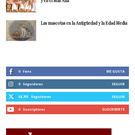
y en el Más Allá
Las mascotas en la Antigüedad y la Edad Media
0
Fans
ME GUSTA
0
Seguidores
SEGUIR
58,755
Seguidores
SEGUIR
0
Suscriptores
SUSCRIBIRTE