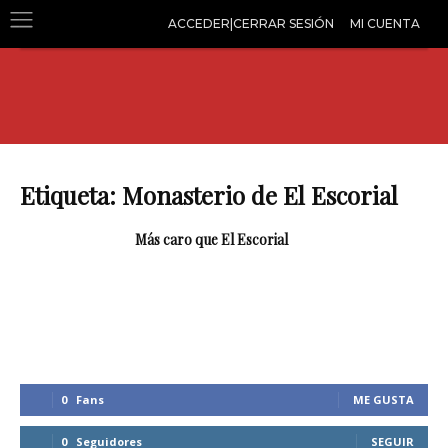
ACCEDER|CERRAR SESIÓN
MI CUENTA
Etiqueta: Monasterio de El Escorial
Más caro que El Escorial
0
Fans
ME GUSTA
0
Seguidores
SEGUIR