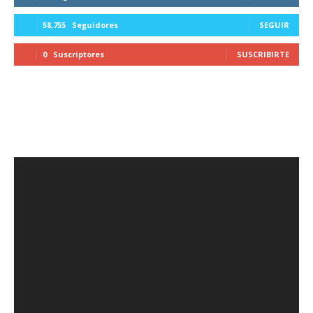
58,755
Seguidores
SEGUIR
0
Suscriptores
SUSCRIBIRTE