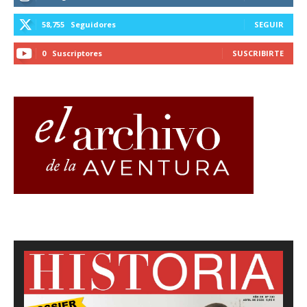
58,755
Seguidores
SEGUIR
0
Suscriptores
SUSCRIBIRTE