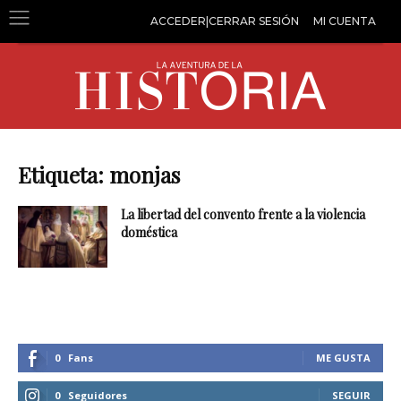
ACCEDER|CERRAR SESIÓN
MI CUENTA
Etiqueta: monjas
La libertad del convento frente a la violencia
doméstica
0
Fans
ME GUSTA
0
Seguidores
SEGUIR