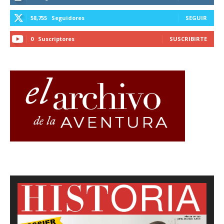
58,755
Seguidores
SEGUIR
0
Suscriptores
SUSCRIBIRTE