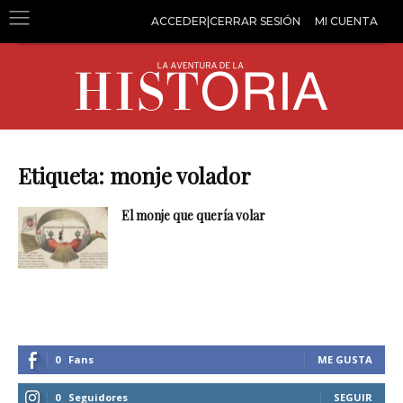
ACCEDER|CERRAR SESIÓN
MI CUENTA
Etiqueta: monje volador
El monje que quería volar
0
Fans
ME GUSTA
0
Seguidores
SEGUIR