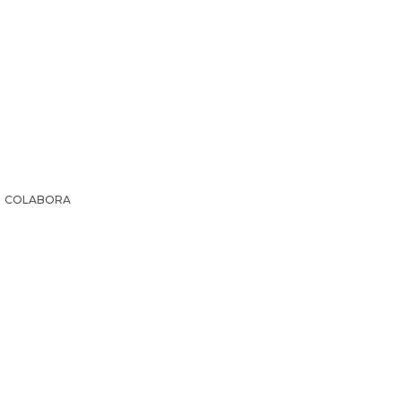
COLABORA
IR LA HISTORIA
SUSCRIPCIÓN PAPEL
EL ARCHI