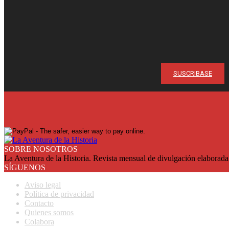
¡Ya en su quio
Suscríbase y reciba cada mes en su domicilio con más de un 2
SUSCRIBASE
SOBRE NOSOTROS
La Aventura de la Historia. Revista mensual de divulgación elaborada 
SÍGUENOS
Aviso legal
Política de privacidad
Contacto
Quienes somos
Colabora