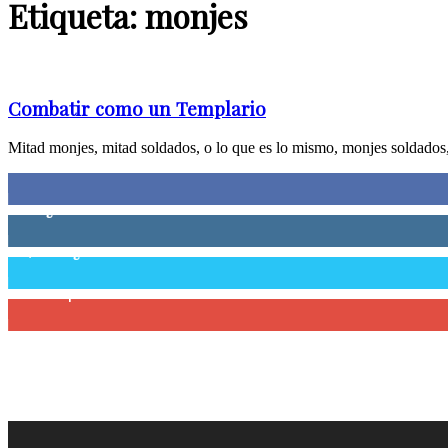
Etiqueta: monjes
Combatir como un Templario
Mitad monjes, mitad soldados, o lo que es lo mismo, monjes soldados,
0
Fans
0
Seguidores
58,755
Seguidores
0
Suscriptores