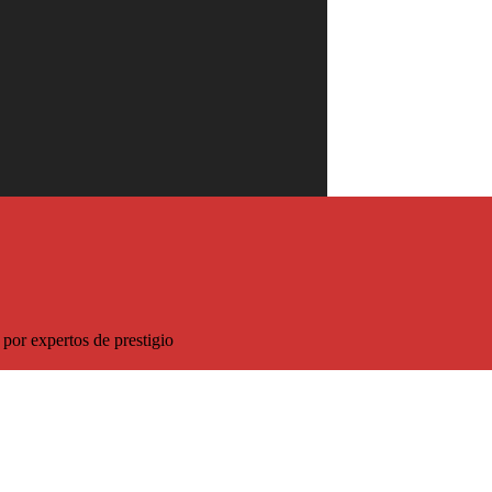
sco!
5% de descuento sobre el precio habitual
por expertos de prestigio