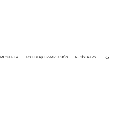
MI CUENTA
ACCEDER|CERRAR SESIÓN
REGÍSTRARSE
VO DE LA AVENTURA