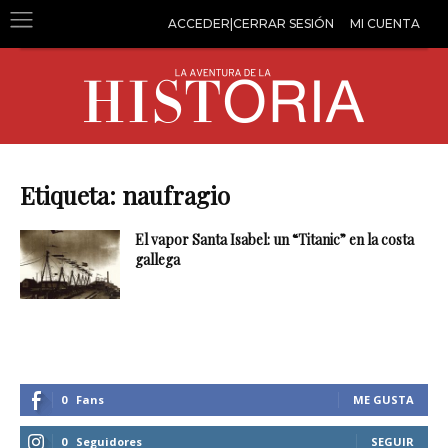
ACCEDER|CERRAR SESIÓN
MI CUENTA
Etiqueta: naufragio
El vapor Santa Isabel: un “Titanic” en la costa
gallega
0
Fans
ME GUSTA
0
Seguidores
SEGUIR