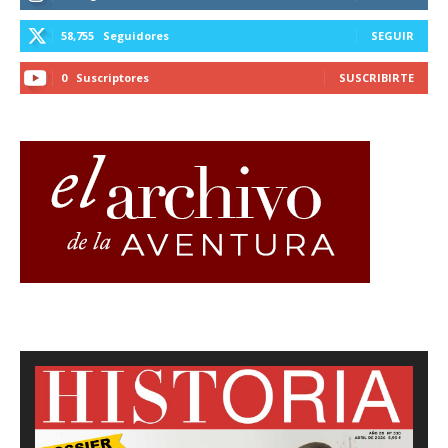
58,755
Seguidores
SEGUIR
0
Suscriptores
SUSCRIBIRTE