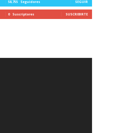
58,755
Seguidores
SEGUIR
0
Suscriptores
SUSCRIBIRTE