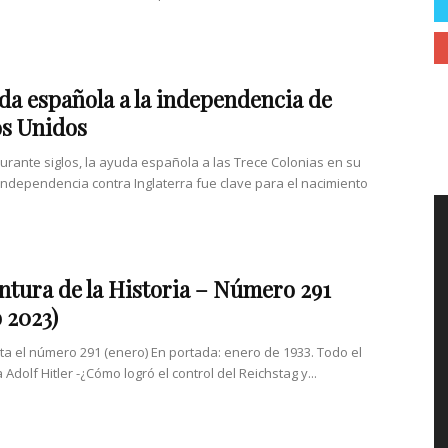
da española a la independencia de
s Unidos
urante siglos, la ayuda española a las Trece Colonias en su
independencia contra Inglaterra fue clave para el nacimiento
ntura de la Historia – Número 291
 2023)
nta el número 291 (enero) En portada: enero de 1933. Todo el
Adolf Hitler -¿Cómo logró el control del Reichstag y...