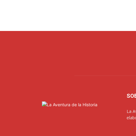
SO
La A
elab