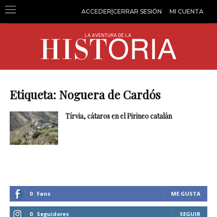
ACCEDER|CERRAR SESIÓN
MI CUENTA
Etiqueta: Noguera de Cardós
Tírvia, cátaros en el Pirineo catalán
0
Fans
ME GUSTA
0
Seguidores
SEGUIR