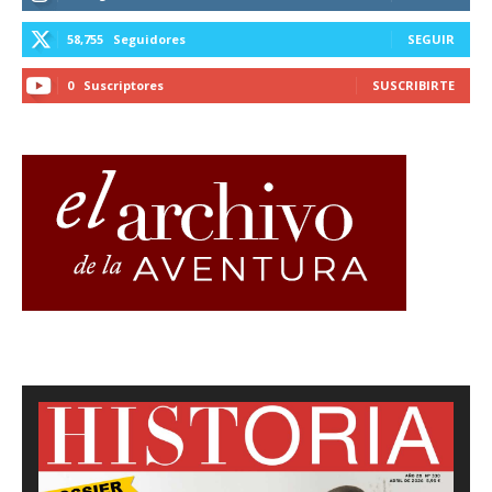
58,755
Seguidores
SEGUIR
0
Suscriptores
SUSCRIBIRTE