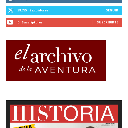
58,755
Seguidores
SEGUIR
0
Suscriptores
SUSCRIBIRTE