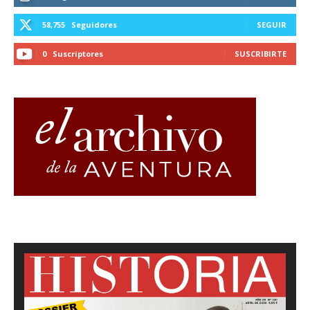
58,755
Seguidores
SEGUIR
0
Suscriptores
SUSCRIBIRTE