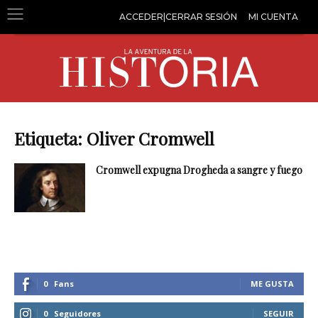
ACCEDER|CERRAR SESIÓN
MI CUENTA
Etiqueta: Oliver Cromwell
Cromwell expugna Drogheda a sangre y fuego
0
Fans
ME GUSTA
0
Seguidores
SEGUIR