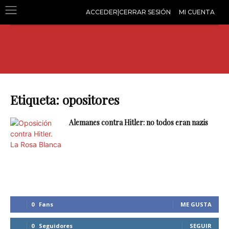
ACCEDER|CERRAR SESIÓN
MI CUENTA
Etiqueta: opositores
Alemanes contra Hitler: no todos eran nazis
0
Fans
ME GUSTA
0
Seguidores
SEGUIR