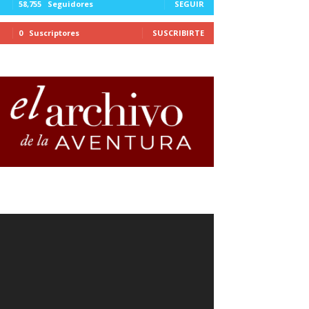
58,755
Seguidores
SEGUIR
0
Suscriptores
SUSCRIBIRTE