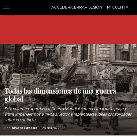
ACCEDER|CERRAR SESIÓN
MI CUENTA
Todas las dimensiones de una guerra
global
Este volumen aborda la II Guerra Mundial como el final de la pugna
entre imperialismos e invita al lector a replantearse ideas consolidadas
sobre el conflicto
Por
Alvaro Lozano
-
28 mayo, 2026