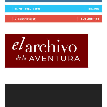
58,755
Seguidores
SEGUIR
0
Suscriptores
SUSCRIBIRTE