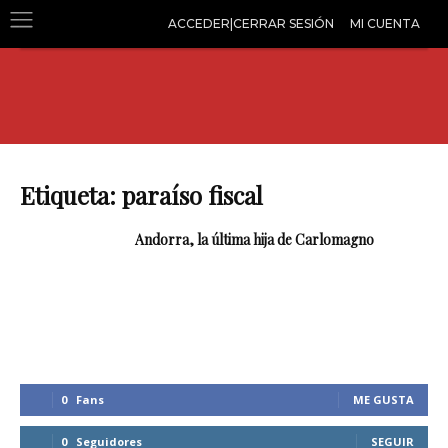
ACCEDER|CERRAR SESIÓN
MI CUENTA
Etiqueta: paraíso fiscal
Andorra, la última hija de Carlomagno
0
Fans
ME GUSTA
0
Seguidores
SEGUIR