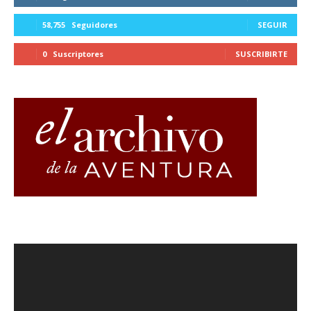
58,755
Seguidores
SEGUIR
0
Suscriptores
SUSCRIBIRTE