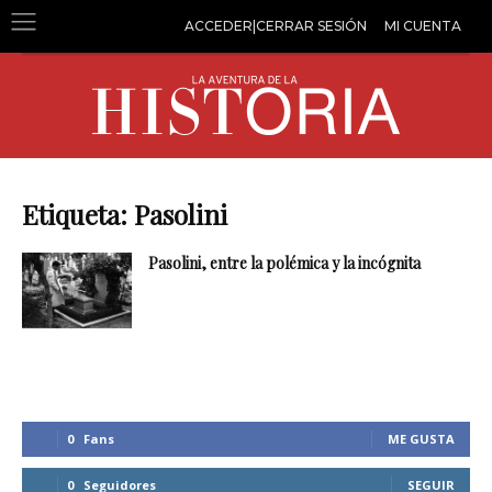
ACCEDER|CERRAR SESIÓN
MI CUENTA
Etiqueta: Pasolini
Pasolini, entre la polémica y la incógnita
0
Fans
ME GUSTA
0
Seguidores
SEGUIR