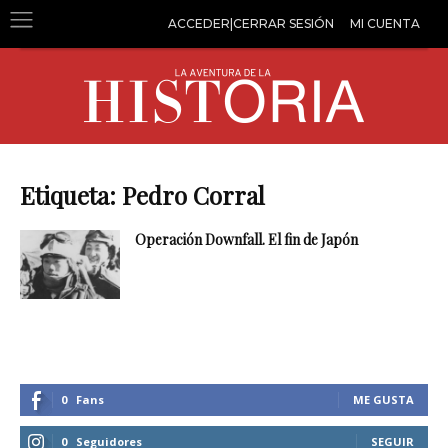
ACCEDER|CERRAR SESIÓN
MI CUENTA
Etiqueta: Pedro Corral
Operación Downfall. El fin de Japón
0
Fans
ME GUSTA
0
Seguidores
SEGUIR