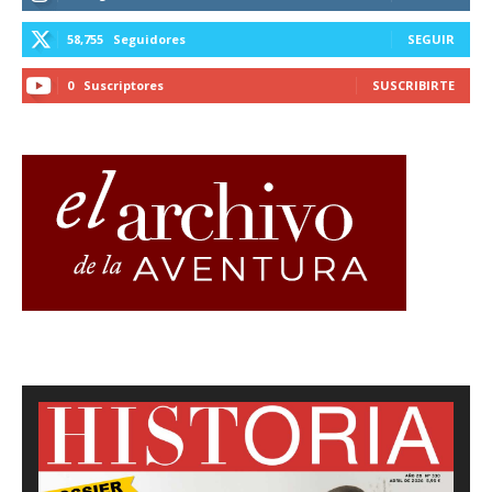
58,755
Seguidores
SEGUIR
0
Suscriptores
SUSCRIBIRTE