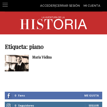
ACCEDER|CERRAR SESIÓN
MI CUENTA
Etiqueta: piano
Maria Yúdina
0
Fans
ME GUSTA
0
Seguidores
SEGUIR