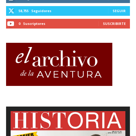
58,755
Seguidores
SEGUIR
0
Suscriptores
SUSCRIBIRTE