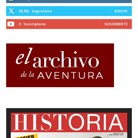
58,755
Seguidores
SEGUIR
0
Suscriptores
SUSCRIBIRTE