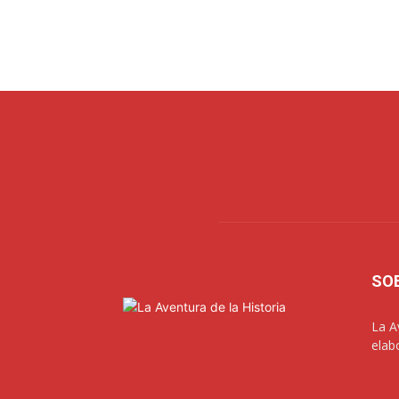
SO
La A
elab