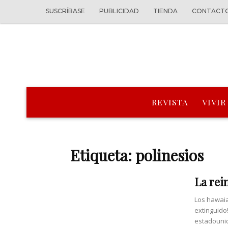
SUSCRÍBASE
PUBLICIDAD
TIENDA
CONTACT
REVISTA
VIVIR
Etiqueta: polinesios
La rei
Los hawaia
extinguido!
estadounid