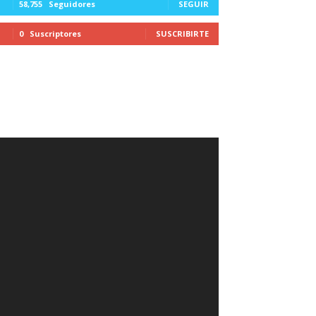
58,755
Seguidores
SEGUIR
0
Suscriptores
SUSCRIBIRTE