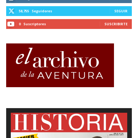
58,755
Seguidores
SEGUIR
0
Suscriptores
SUSCRIBIRTE