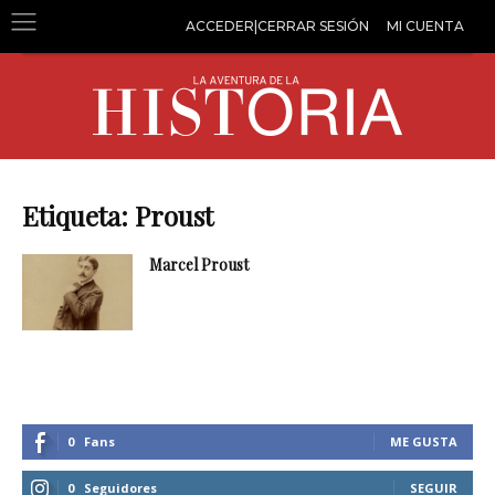
ACCEDER|CERRAR SESIÓN
MI CUENTA
Etiqueta: Proust
Marcel Proust
0
Fans
ME GUSTA
0
Seguidores
SEGUIR