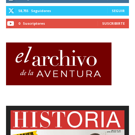
58,755
Seguidores
SEGUIR
0
Suscriptores
SUSCRIBIRTE