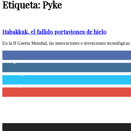
Etiqueta: Pyke
Habakkuk, el fallido portaviones de hielo
En la II Guerra Mundial, las innovaciones e invenciones tecnológicas f
0
Fans
0
Seguidores
58,755
Seguidores
0
Suscriptores