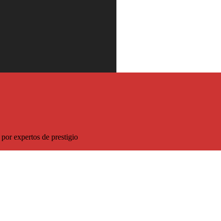
 descuento sobre el precio habitual
por expertos de prestigio