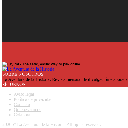
¡Ya en su quiosco!
Suscríbase y reciba cada mes en su domicilio con más de un 25% de
SUSCRIBASE
SOBRE NOSOTROS
La Aventura de la Historia. Revista mensual de divulgación elaborada 
SÍGUENOS
Aviso legal
Política de privacidad
Contacto
Quienes somos
Colabora
2026 © La Aventura de la Historia. All rights reserved.