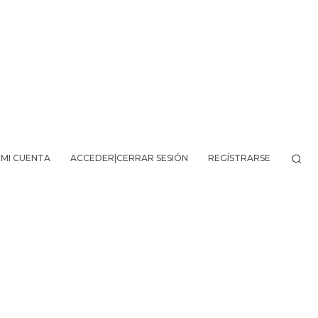
MI CUENTA
ACCEDER|CERRAR SESIÓN
REGÍSTRARSE
VO DE LA AVENTURA