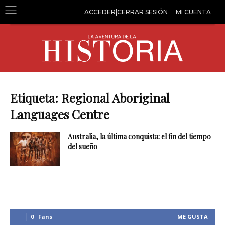
ACCEDER|CERRAR SESIÓN
MI CUENTA
Etiqueta: Regional Aboriginal
Languages Centre
Australia, la última conquista: el fin del tiempo
del sueño
0
Fans
ME GUSTA