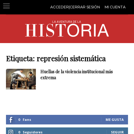
ACCEDER|CERRAR SESIÓN
MI CUENTA
Etiqueta: represión sistemática
Huellas de la violencia institucional más
extrema
0
Fans
ME GUSTA
0
Seguidores
SEGUIR