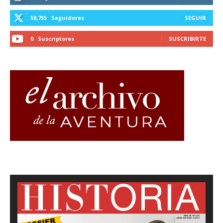
58,755
Seguidores
SEGUIR
0
Suscriptores
SUSCRIBIRTE