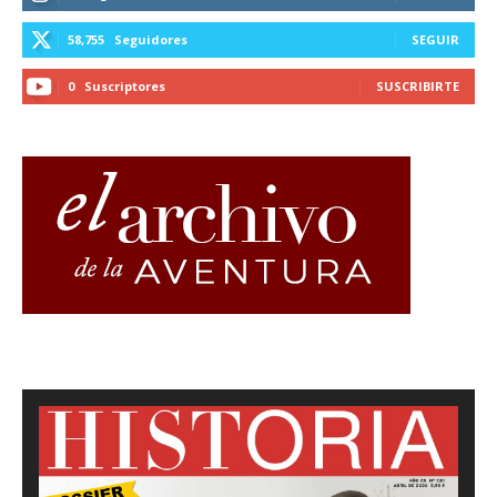
58,755
Seguidores
SEGUIR
0
Suscriptores
SUSCRIBIRTE