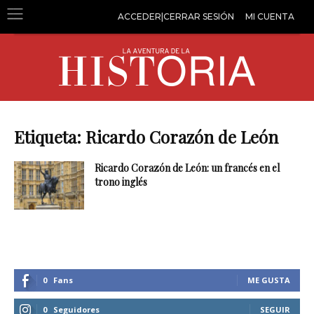
ACCEDER|CERRAR SESIÓN
MI CUENTA
Etiqueta: Ricardo Corazón de León
Ricardo Corazón de León: un francés en el
trono inglés
0
Fans
ME GUSTA
0
Seguidores
SEGUIR