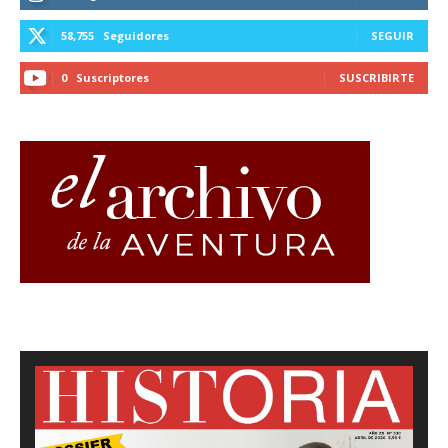
58,755
Seguidores
SEGUIR
0
Suscriptores
SUSCRIBIRTE