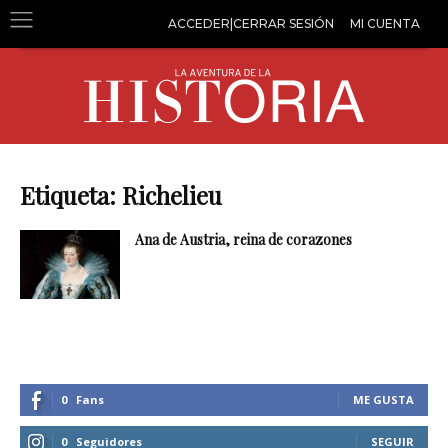
ACCEDER|CERRAR SESIÓN
MI CUENTA
Etiqueta: Richelieu
Ana de Austria, reina de corazones
0
Fans
ME GUSTA
0
Seguidores
SEGUIR