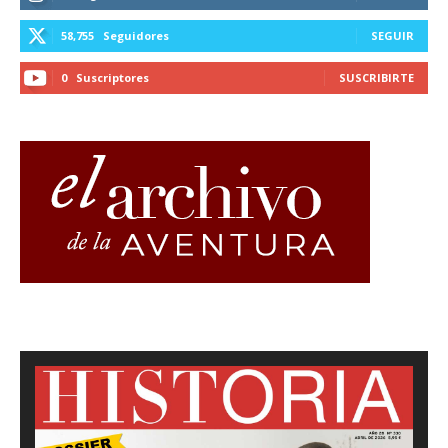
58,755
Seguidores
SEGUIR
0
Suscriptores
SUSCRIBIRTE