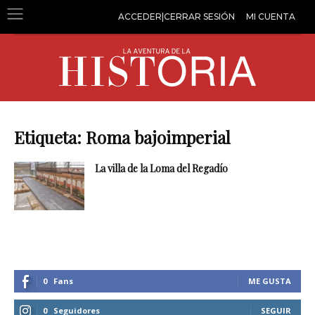
ACCEDER|CERRAR SESIÓN
MI CUENTA
Etiqueta: Roma bajoimperial
La villa de la Loma del Regadío
0
Fans
ME GUSTA
0
Seguidores
SEGUIR