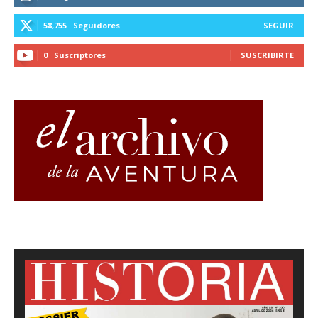
58,755
Seguidores
SEGUIR
0
Suscriptores
SUSCRIBIRTE