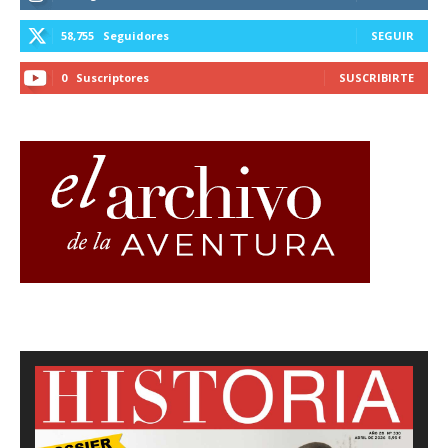
58,755
Seguidores
SEGUIR
0
Suscriptores
SUSCRIBIRTE