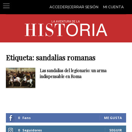
ACCEDER|CERRAR SESIÓN
MI CUENTA
Etiqueta: sandalias romanas
Las sandalias del legionario: un arma
indispensable en Roma
0
Fans
ME GUSTA
0
Seguidores
SEGUIR