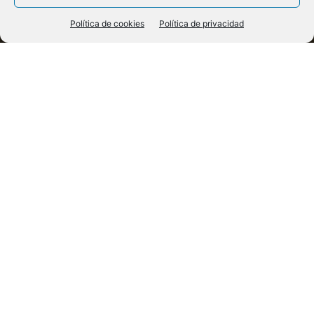
Política de cookies
Política de privacidad
Arqueología
Las sandalias del legionario: un arma indispensable en
Roma
E
s un viejo adagio, atribuido bajo diversas
formas a muchos grandes generales, que