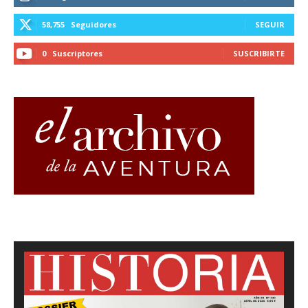
58,755
Seguidores
SEGUIR
0
Suscriptores
SUSCRIBIRTE