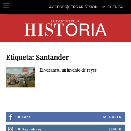
ACCEDER|CERRAR SESIÓN
MI CUENTA
Etiqueta: Santander
El veraneo, un invento de reyes
0
Fans
ME GUSTA
0
Seguidores
SEGUIR