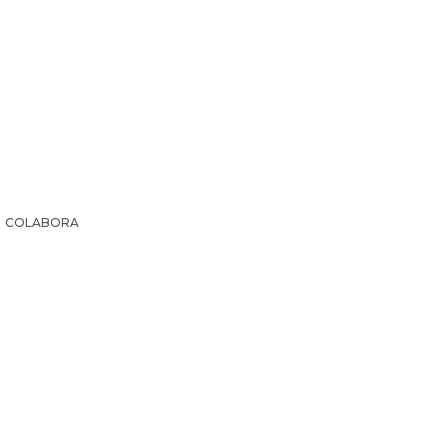
COLABORA
IR LA HISTORIA
SUSCRIPCIÓN PAPEL
EL ARCHI