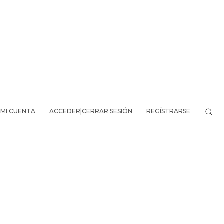
MI CUENTA
ACCEDER|CERRAR SESIÓN
REGÍSTRARSE
VO DE LA AVENTURA