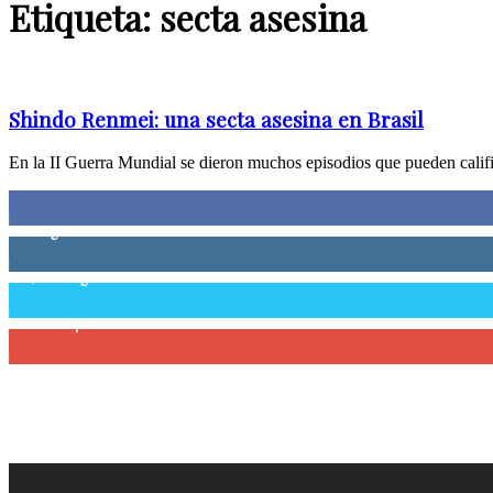
Etiqueta: secta asesina
Shindo Renmei: una secta asesina en Brasil
En la II Guerra Mundial se dieron muchos episodios que pueden califica
0
Fans
0
Seguidores
58,755
Seguidores
0
Suscriptores