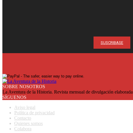
¡Ya en su quio
Suscríbase y reciba cada mes en su domicilio con más de un 2
SUSCRIBASE
SOBRE NOSOTROS
La Aventura de la Historia. Revista mensual de divulgación elaborada 
SÍGUENOS
Aviso legal
Política de privacidad
Contacto
Quienes somos
Colabora