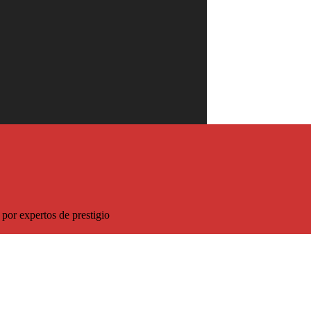
sco!
5% de descuento sobre el precio habitual
por expertos de prestigio