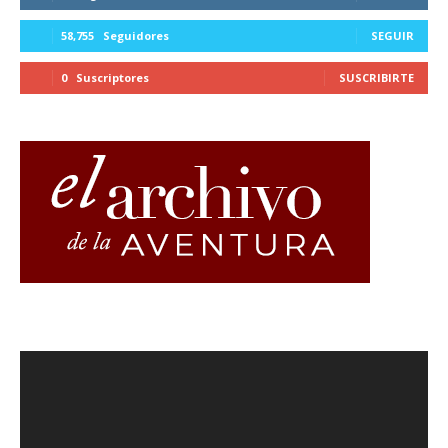
58,755
Seguidores
SEGUIR
0
Suscriptores
SUSCRIBIRTE