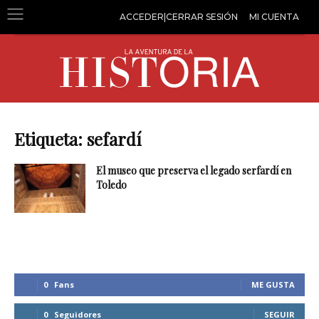
ACCEDER|CERRAR SESIÓN
MI CUENTA
Etiqueta: sefardí
El museo que preserva el legado serfardí en
Toledo
0
Fans
ME GUSTA
0
Seguidores
SEGUIR