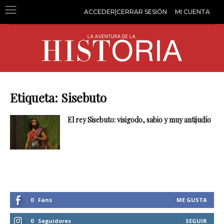
ACCEDER|CERRAR SESIÓN
MI CUENTA
Etiqueta: Sisebuto
El rey Sisebuto: visigodo, sabio y muy antijudío
0
Fans
ME GUSTA
0
Seguidores
SEGUIR