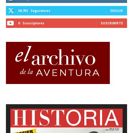
58,755
Seguidores
SEGUIR
0
Suscriptores
SUSCRIBIRTE