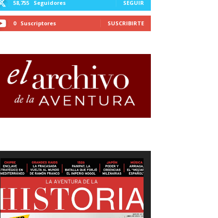
58,755
Seguidores
SEGUIR
0
Suscriptores
SUSCRIBIRTE