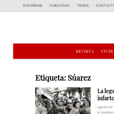
SUSCRÍBASE
PUBLICIDAD
TIENDA
CONTACT
REVISTA
VIVIR
Etiqueta: Súarez
La leg
infart
Agosto de 
le mantien