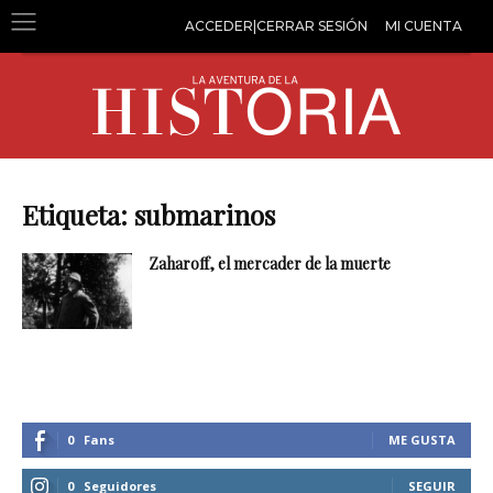
ACCEDER|CERRAR SESIÓN
MI CUENTA
Etiqueta: submarinos
Zaharoff, el mercader de la muerte
0
Fans
ME GUSTA
0
Seguidores
SEGUIR