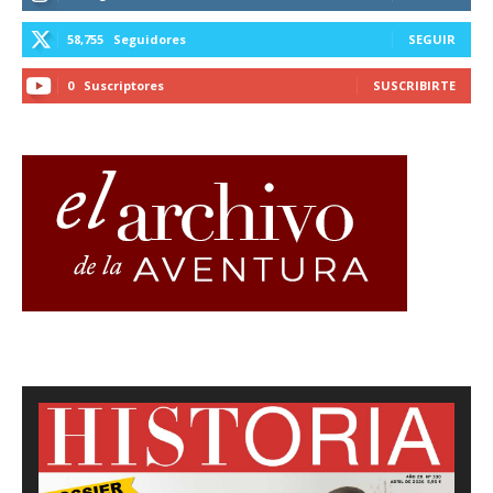
58,755
Seguidores
SEGUIR
0
Suscriptores
SUSCRIBIRTE