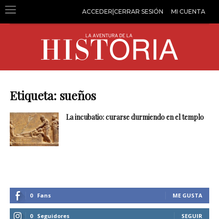
ACCEDER|CERRAR SESIÓN
MI CUENTA
Etiqueta: sueños
La incubatio: curarse durmiendo en el templo
0
Fans
ME GUSTA
0
Seguidores
SEGUIR