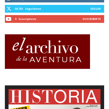
58,755
Seguidores
SEGUIR
0
Suscriptores
SUSCRIBIRTE