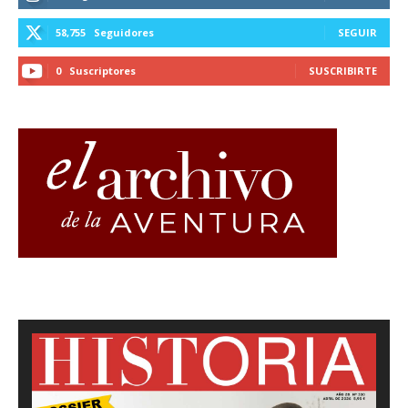
58,755
Seguidores
SEGUIR
0
Suscriptores
SUSCRIBIRTE