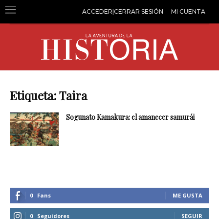
ACCEDER|CERRAR SESIÓN
MI CUENTA
Etiqueta: Taira
Sogunato Kamakura: el amanecer samurái
0
Fans
ME GUSTA
0
Seguidores
SEGUIR