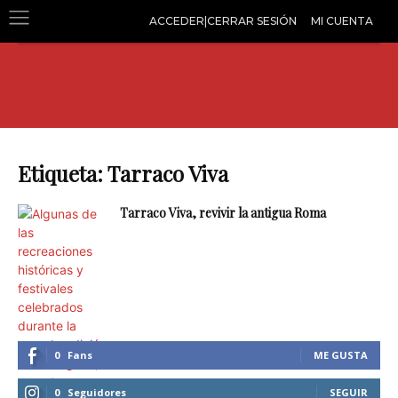
ACCEDER|CERRAR SESIÓN
MI CUENTA
Etiqueta: Tarraco Viva
Tarraco Viva, revivir la antigua Roma
0
Fans
ME GUSTA
0
Seguidores
SEGUIR