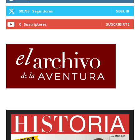
58,755
Seguidores
SEGUIR
0
Suscriptores
SUSCRIBIRTE